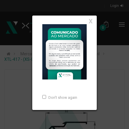
Login
X
0
Mercados de Atuação
Construção Civil
XTL-417 - (XS-083) - PESO LINEAR: 0,144kg/m
Don't show again