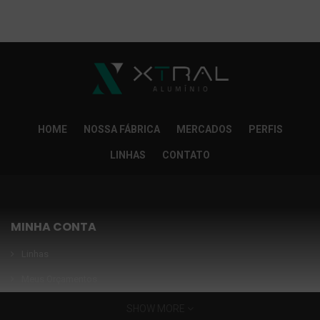
So Extra Slider: Não exitem itens para exibir!
×
HOME
NOSSA FÁBRICA
MERCADOS
PERFIS
LINHAS
CONTATO
MINHA CONTA
Linhas
Meus Orçamentos
Seja nosso parceiro
SHOW MORE