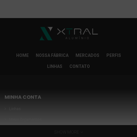
So Extra Slider: Não exitem itens para exibir!
×
HOME
NOSSA FÁBRICA
MERCADOS
PERFIS
LINHAS
CONTATO
MINHA CONTA
Linhas
Meus Orçamentos
Seja nosso parceiro
SHOW MORE