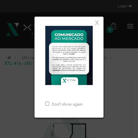
Login
X
0
Mercados de Atuação
Construção Civil
XTL-416 - (XS-103) - PESO LINEAR: 0,141kg/m
Don't show again