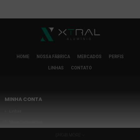
So Extra Slider: Não exitem itens para exibir!
×
HOME
NOSSA FÁBRICA
MERCADOS
PERFIS
LINHAS
CONTATO
MINHA CONTA
Linhas
Meus Orçamentos
Seja nosso parceiro
SHOW MORE