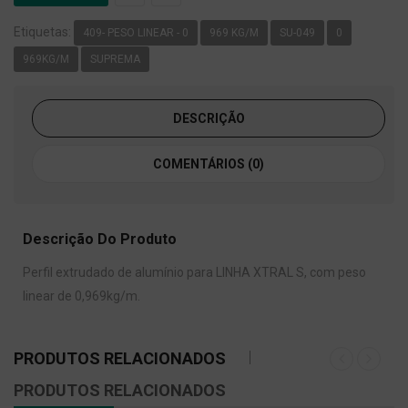
Etiquetas:
409- PESO LINEAR - 0
969 KG/M
SU-049
0
969KG/M
SUPREMA
DESCRIÇÃO
COMENTÁRIOS (0)
Descrição Do Produto
Perfil extrudado de alumínio para LINHA XTRAL S, com peso
linear de 0,969kg/m.
PRODUTOS RELACIONADOS
PRODUTOS RELACIONADOS