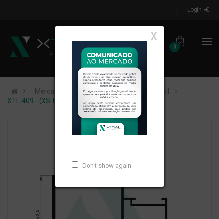
Login
X
0
Mercados de Atuação
Construção Civil
XTL-409 - (XS-049) - PESO LINEAR: 0,969kg/m
Don't show again