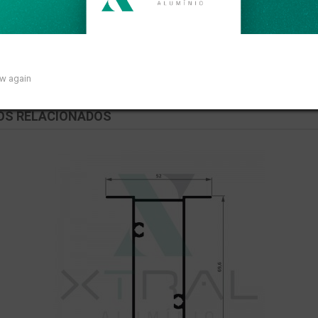
so linear de 0,506kg/m.
ow again
OS RELACIONADOS