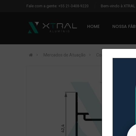
Fale com a gente:
Bem-vindo à XTRA
+55 21-3408-9220
HOME
NOSSA FÁ
Mercados de Atuação
Construção Civil