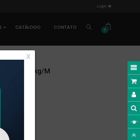
Login
AS
CATÁLOGO
CONTATO
0
X
NEAR: 0,506kg/m