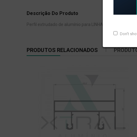
Descrição Do Produto
Perfil extrudado de alumínio para LINHA XTRAL S, com pe
Don't sh
PRODUTOS RELACIONADOS
PRODUT