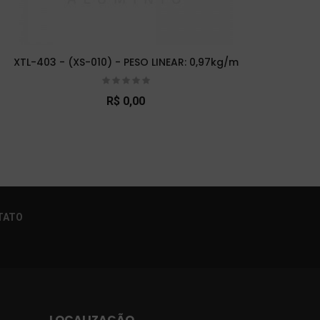
XTL-403 - (XS-010) - PESO LINEAR: 0,97kg/m
XTL-
R$ 0,00
×
TATO
LOCALIZAÇÃO