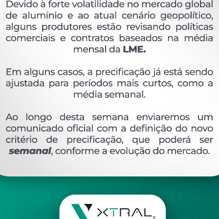
OVERVIEW
Perfil extrudado de alumínio para LINHA XTRAL S
Ver perfis relacionado
Etiquetas:
407- PESO LINEAR - 0
506 KG/M
SU
DESCRIÇÃO
COMENTÁRIOS (0)