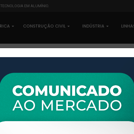
L TECNOLOGIA EM ALUMÍNIO.
BRICA
CONSTRUÇÃO CIVIL
INDÚSTRIA
LINH
XTL-407 - (XS-041) - PESO LINEAR: 0,506kg/m
XTL-407 - (XS-041) - PESO LI
0 comentários
Pedidos (0)
Disponível sob consulta
Taxas
R$ 0,00
Modelo:
LINHA XTRAL S
Disponibilidade:
Em estoque