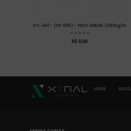
XTL-401 - (XS-005) - PESO LINEAR: 1,092kg/m
R$ 0,00
So Extra Slider: Não exitem itens para exibi
HOME
NOSSA
MINHA CONTA