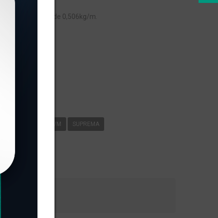
, com peso linear de 0,506kg/m.
s
-041
0
506KG/M
SUPREMA