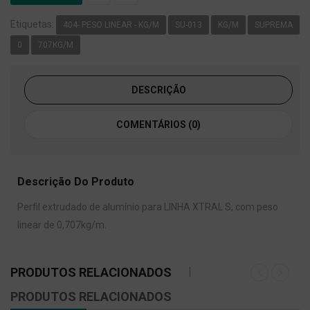
Etiquetas:
404- PESO LINEAR - KG/M
SU-013
KG/M
SUPREMA
0
707KG/M
DESCRIÇÃO
COMENTÁRIOS (0)
Descrição Do Produto
Perfil extrudado de alumínio para LINHA XTRAL S, com peso
linear de 0,707kg/m.
PRODUTOS RELACIONADOS
PRODUTOS RELACIONADOS