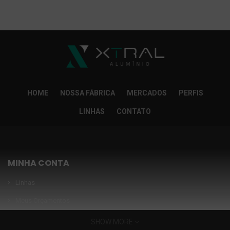
So Extra Slider: Não exitem itens para exibir!
×
HOME
NOSSA FÁBRICA
MERCADOS
PERFIS
LINHAS
CONTATO
MINHA CONTA
Linhas
Meus Orçamentos
Seja nosso parceiro
SHOW MORE