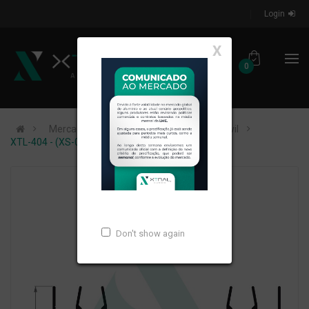
Login
X
0
Mercados de Atuação
Construção Civil
XTL-404 - (XS-013) - PESO LINEAR: 0,707kg/m
Don't show again