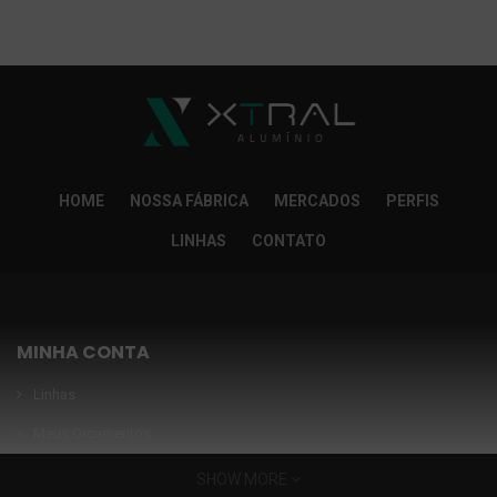
So Extra Slider: Não exitem itens para exibir!
×
HOME
NOSSA FÁBRICA
MERCADOS
PERFIS
LINHAS
CONTATO
MINHA CONTA
Linhas
Meus Orçamentos
Seja nosso parceiro
SHOW MORE