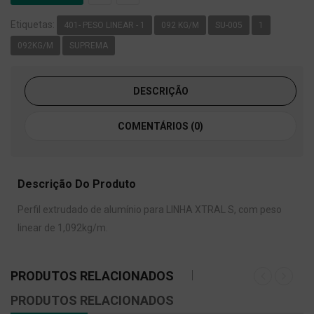
Etiquetas:
401- PESO LINEAR - 1
092 KG/M
SU-005
1
092KG/M
SUPREMA
DESCRIÇÃO
COMENTÁRIOS (0)
Descrição Do Produto
Perfil extrudado de alumínio para LINHA XTRAL S, com peso
linear de 1,092kg/m.
PRODUTOS RELACIONADOS
PRODUTOS RELACIONADOS