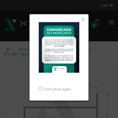
Login
X
0
Mercados de Atuação
Construção Civil
XTL-401 - (XS-005) - PESO LINEAR: 1,092kg/m
Don't show again