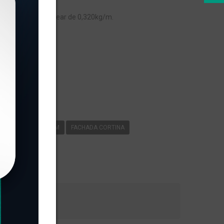
INA, com peso linear de 0,320kg/m.
s
877
0
320KG/M
FACHADA CORTINA