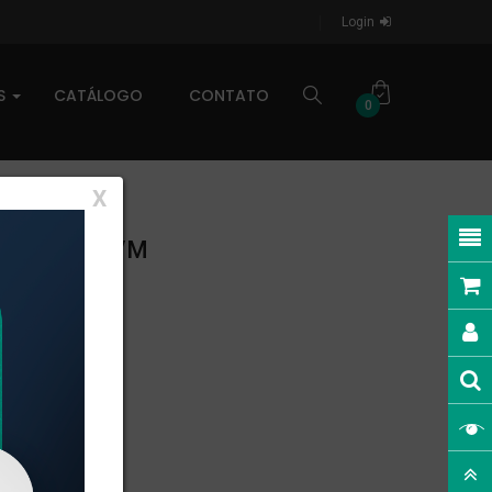
Login
AS
CATÁLOGO
CONTATO
0
X
EAR: 0,32kg/m