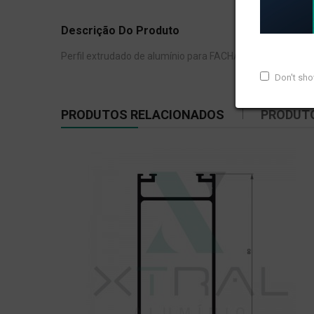
Descrição Do Produto
Perfil extrudado de alumínio para FACHADA CORTINA, co
Don't sh
PRODUTOS RELACIONADOS
PRODUT