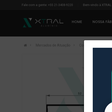
Fale com a gente:
Bem-vindo à XTRA
+55 21-3408-9220
HOME
NOSSA FÁ
Mercados de Atuação
Construção Civil