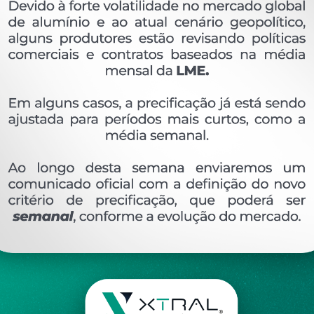
OVERVIEW
Perfil extrudado de alumínio para FACHADA CORT
Ver perfis relacionado
Etiquetas:
359- PESO LINEAR - 0
320 KG/M
U-
DESCRIÇÃO
COMENTÁRIOS (0)