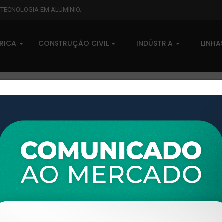
L TECNOLOGIA EM ALUMÍNIO.
BRICA
CONSTRUÇÃO CIVIL
INDÚSTRIA
LINH
XTL-359 - (U-877) - PESO LINEAR: 0,32kg/m
XTL-359 - (U-877) - PESO LIN
0 comentários
Pedidos (0)
Disponível sob consulta
Taxas
R$ 0,00
Modelo:
FACHADA CORTINA
Disponibilidade:
Em estoque