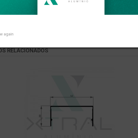
m peso linear de 0,320kg/m.
ow again
OS RELACIONADOS