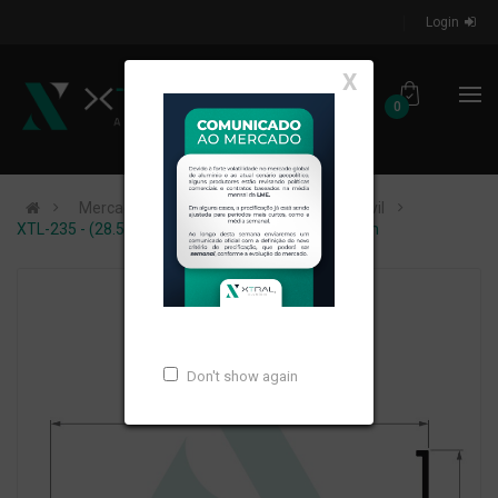
Login
X
0
Mercados de Atuação
Construção Civil
XTL-235 - (28.532/ P 11) - PESO LINEAR: 0,979kg/m
Don't show again