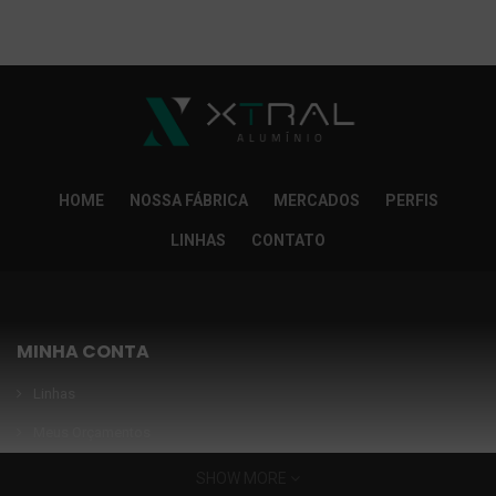
So Extra Slider: Não exitem itens para exibir!
×
HOME
NOSSA FÁBRICA
MERCADOS
PERFIS
LINHAS
CONTATO
MINHA CONTA
Linhas
Meus Orçamentos
Seja nosso parceiro
SHOW MORE