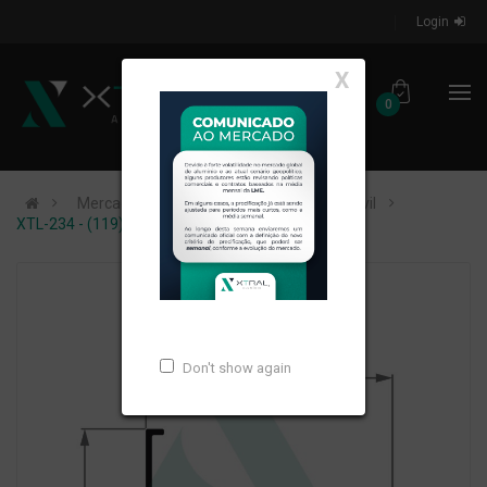
Login
X
0
Mercados de Atuação
Construção Civil
XTL-234 - (119) - PESO LINEAR: 0,266kg/m
Don't show again