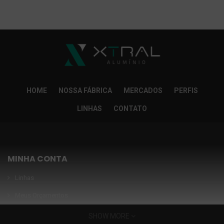
So Extra Slider: Não exitem itens para exibir!
×
HOME
NOSSA FÁBRICA
MERCADOS
PERFIS
LINHAS
CONTATO
MINHA CONTA
Linhas
Meus Orçamentos
Seja nosso parceiro
SHOW MORE