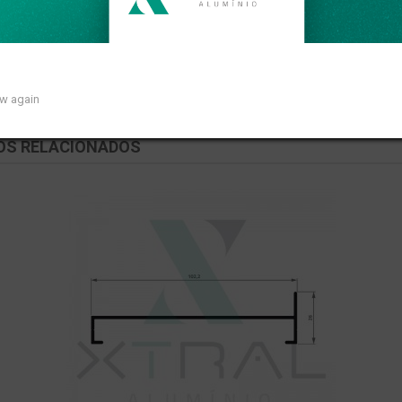
so linear de 1,729kg/m.
ow again
OS RELACIONADOS