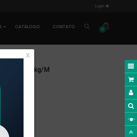
Login
AS
CATÁLOGO
CONTATO
0
X
NEAR: 1,729kg/m