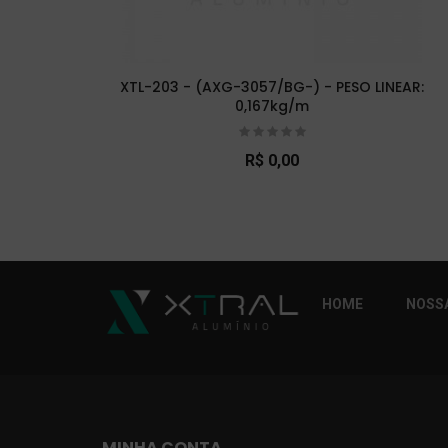
XTL-203 - (AXG-3057/BG-) - PESO LINEAR:
0,167kg/m
R$ 0,00
So Extra Slider: Não exitem itens para exibi
HOME
NOSSA
MINHA CONTA