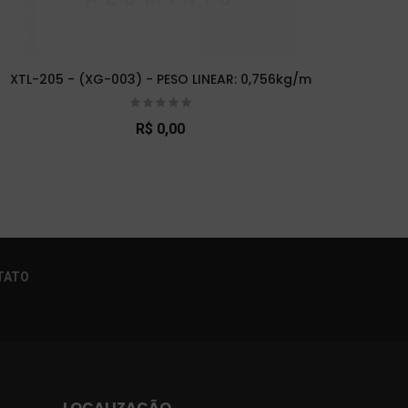
XTL-205 - (XG-003) - PESO LINEAR: 0,756kg/m
XTL-
R$ 0,00
×
TATO
LOCALIZAÇÃO