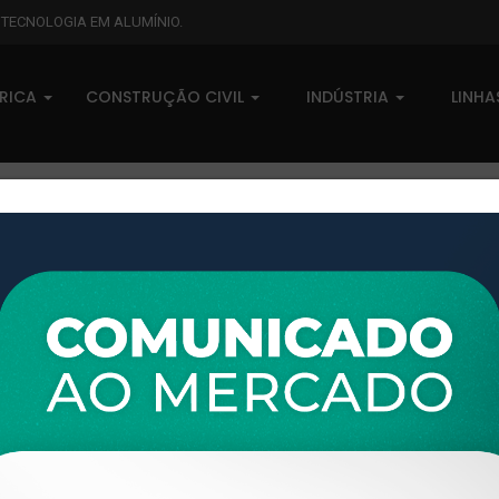
L TECNOLOGIA EM ALUMÍNIO.
BRICA
CONSTRUÇÃO CIVIL
INDÚSTRIA
LINH
XTL-220 - (XG-062) - PESO LINEAR: 1,729kg/m
XTL-220 - (XG-062) - PESO LI
0 comentários
Pedidos (0)
Disponível sob consulta
Taxas
R$ 0,00
Modelo:
LINHA XTRAL G
Disponibilidade:
Em estoque