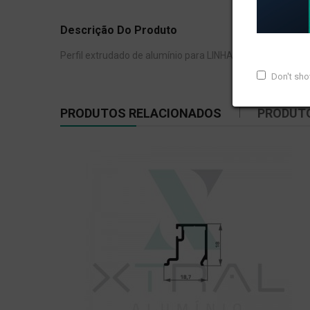
Descrição Do Produto
Perfil extrudado de alumínio para LINHA XTRAL G, com pe
Don't sh
PRODUTOS RELACIONADOS
PRODUT