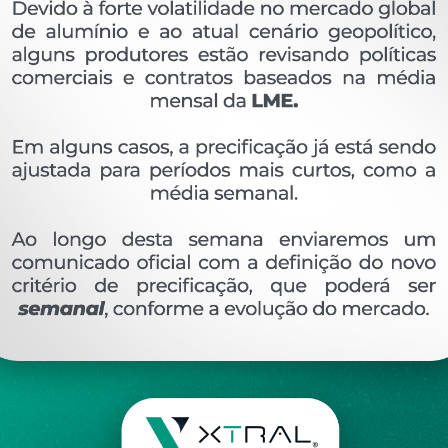
OVERVIEW
Perfil extrudado de alumínio para LINHA XTRAL G
Ver perfis relacionado
Etiquetas:
220- PESO LINEAR - 1
729 KG/M
LG
DESCRIÇÃO
COMENTÁRIOS (0)