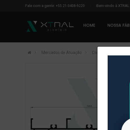
Fale com a gente:
Bem-vindo à XTRA
+55 21-3408-9220
HOME
NOSSA FÁ
Mercados de Atuação
Construção Civil