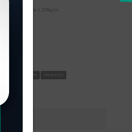
, com peso linear de 1,729kg/m.
s
-062
1
729KG/M
LINHA GOLD