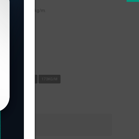
eso linear de 0,173kg/m.
s
G/M
KIT PIA
0
173KG/M