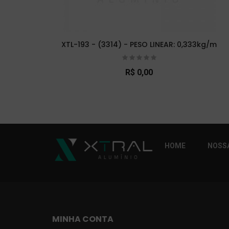
XTL-193 - (3314) - PESO LINEAR: 0,333kg/m
R$ 0,00
So Extra Slider: Não exitem itens para exibi
HOME
NOSSA
MINHA CONTA