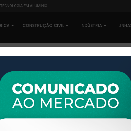
L TECNOLOGIA EM ALUMÍNIO.
BRICA
CONSTRUÇÃO CIVIL
INDÚSTRIA
LINH
XTL-196 - (AL-403) - PESO LINEAR: 0,173kg/m
XTL-196 - (AL-403) - PESO LI
0 comentários
Pedidos (0)
Disponível sob consulta
Taxas
R$ 0,00
Modelo:
KIT PIA
Disponibilidade:
Em estoque