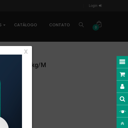
Login
AS
CATÁLOGO
CONTATO
0
X
NEAR: 0,173kg/m