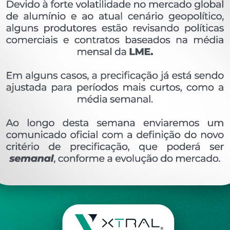
OVERVIEW
Perfil extrudado de alumínio para KIT PIA, com p
Ver perfis relacionado
Etiquetas:
196- PESO LINEAR - KG/M
AL-403
K
DESCRIÇÃO
COMENTÁRIOS (0)