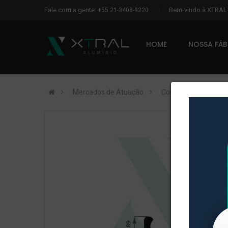
Fale com a gente:
Bem-vindo à XTRA
+55 21-3408-9220
HOME
NOSSA FÁ
Mercados de Atuação
Construção Civil