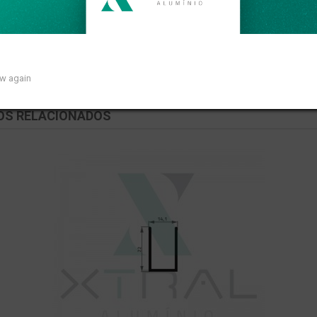
ar de 0,173kg/m.
ow again
OS RELACIONADOS