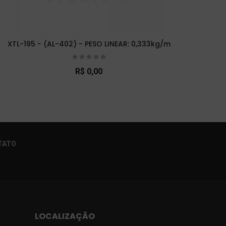
XTL-195 - (AL-402) - PESO LINEAR: 0,333kg/m
XTL-
R$ 0,00
×
TATO
LOCALIZAÇÃO