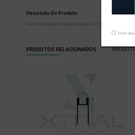
Descrição Do Produto
Perfil extrudado de alumínio para KIT PIA, com peso line
Don't sh
PRODUTOS RELACIONADOS
PRODUT