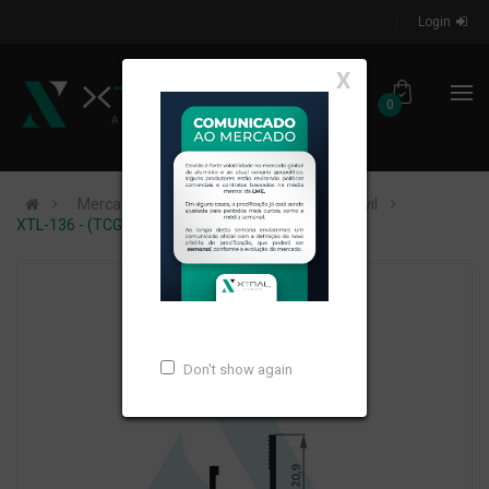
Login
X
0
Mercados de Atuação
Construção Civil
XTL-136 - (TCG-505) - PESO LINEAR: 0,203kg/m
Don't show again