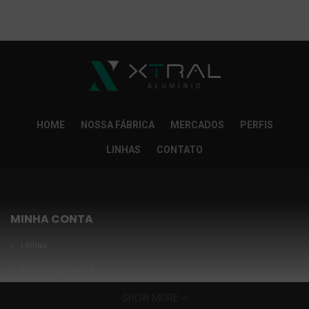
So Extra Slider: Não exitem itens para exibir!
×
HOME
NOSSA FÁBRICA
MERCADOS
PERFIS
LINHAS
CONTATO
MINHA CONTA
Linhas
Meus Orçamentos
Seja nosso parceiro
SHOW MORE