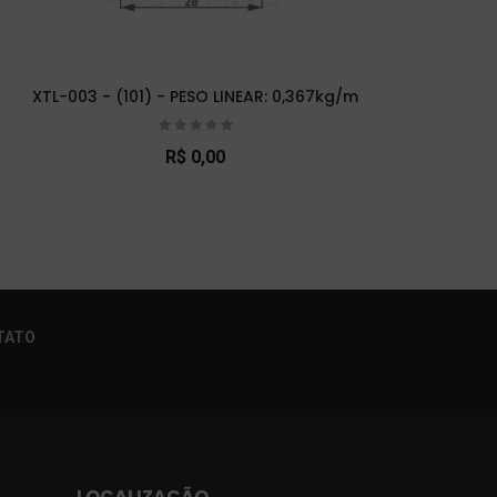
XTL-003 - (101) - PESO LINEAR: 0,367kg/m
XT
R$ 0,00
×
TATO
LOCALIZAÇÃO