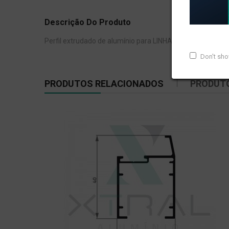
Descrição Do Produto
Perfil extrudado de alumínio para LINHA 28, com peso lin
Don't sh
PRODUTOS RELACIONADOS
PRODUT