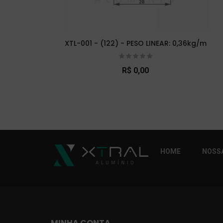
XTL-001 - (122) - PESO LINEAR: 0,36kg/m
R$ 0,00
So Extra Slider: Não exitem itens para exibi
HOME
NOSSA
MINHA CONTA