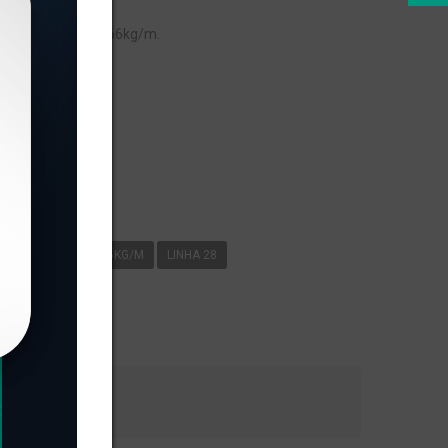
peso linear de 0,266kg/m.
s
626/133
0
266KG/M
LINHA 28