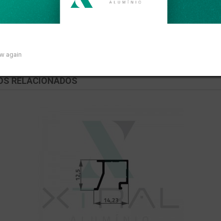
ear de 0,266kg/m.
ow again
OS RELACIONADOS