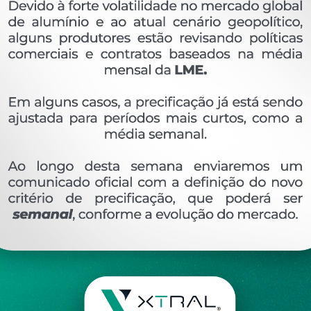
OVERVIEW
Perfil extrudado de alumínio para LINHA 28, com 
Ver perfis relacionado
Etiquetas:
130- PESO LINEAR - 0
266 KG/M
Y-
DESCRIÇÃO
COMENTÁRIOS (0)