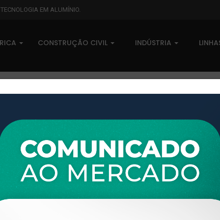
L TECNOLOGIA EM ALUMÍNIO.
BRICA
CONSTRUÇÃO CIVIL
INDÚSTRIA
LINH
XTL-130 - (Y-626/133) - PESO LINEAR: 0,266kg/m
XTL-130 - (Y-626/133) - PESO
0 comentários
Pedidos (0)
Disponível sob consulta
Taxas
R$ 0,00
Modelo:
LINHA 28
Disponibilidade:
Em estoque