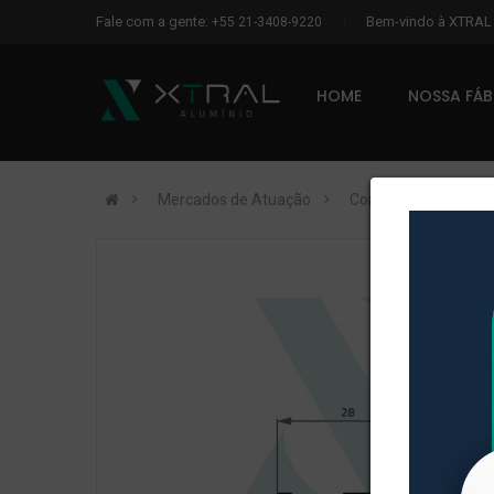
Fale com a gente:
Bem-vindo à XTRA
+55 21-3408-9220
HOME
NOSSA FÁ
Mercados de Atuação
Construção Civil