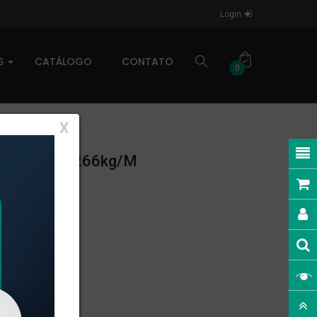
Login
AS
CATÁLOGO
CONTATO
0
X
 LINEAR: 0,266kg/m