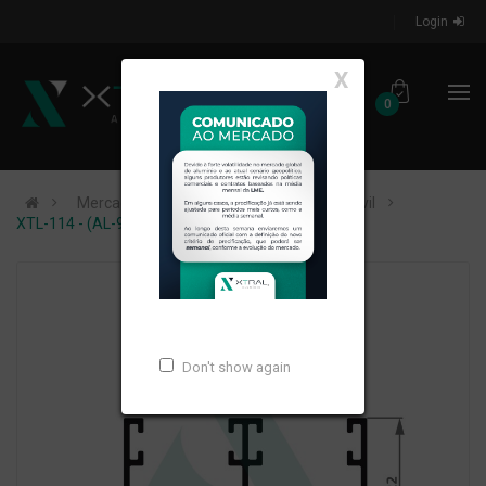
Login
X
0
Mercados de Atuação
Construção Civil
XTL-114 - (AL-98) - PESO LINEAR: 0,354kg/m
Don't show again