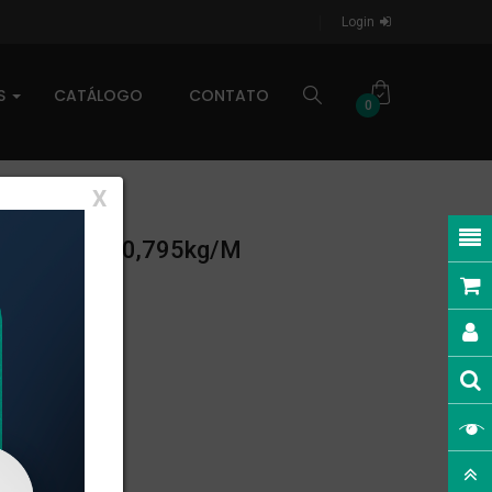
Login
AS
CATÁLOGO
CONTATO
0
X
ESO LINEAR: 0,795kg/m