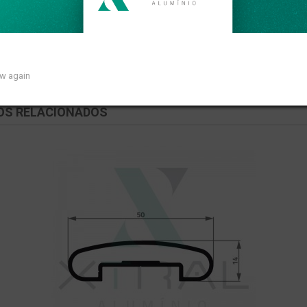
om peso linear de 0,795kg/m.
ow again
OS RELACIONADOS