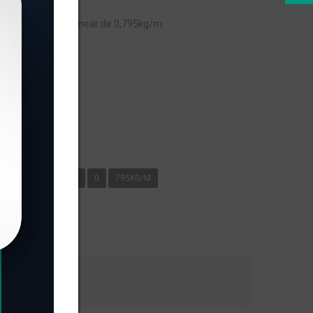
RIMÃO, com peso linear de 0,795kg/m.
s
G.2X1.1/2 C/ GARRA
0
795KG/M