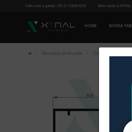
Fale com a gente:
Bem-vindo à XTRA
+55 21-3408-9220
HOME
NOSSA FÁ
Mercados de Atuação
Construção Civil