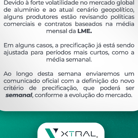
OVERVIEW
Perfil extrudado de alumínio para GRADIL E COR
Ver perfis relacionado
Etiquetas:
078- PESO LINEAR - 0
795 KG/M
TR
GRADIL E CORRIMÃO
DESCRIÇÃO
COMENTÁRIOS (0)