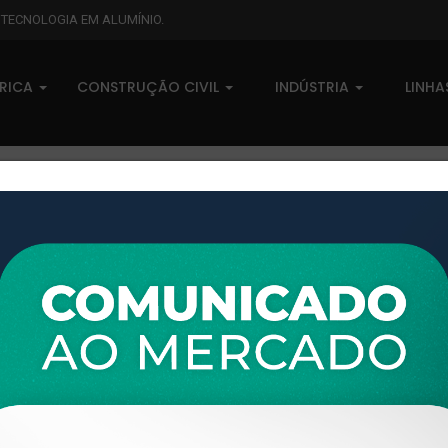
L TECNOLOGIA EM ALUMÍNIO.
BRICA
CONSTRUÇÃO CIVIL
INDÚSTRIA
LINH
XTL-078 - (TRG.2X1.1/2 ) - PESO LINEAR: 0,795kg/m
XTL-078 - (TRG.2X1.1/2 ) - P
0 comentários
Pedidos (0)
Disponível sob consulta
Taxas
R$ 0,00
Modelo:
GRADIL E CORRIMÃO
Disponibilidade:
Em estoque