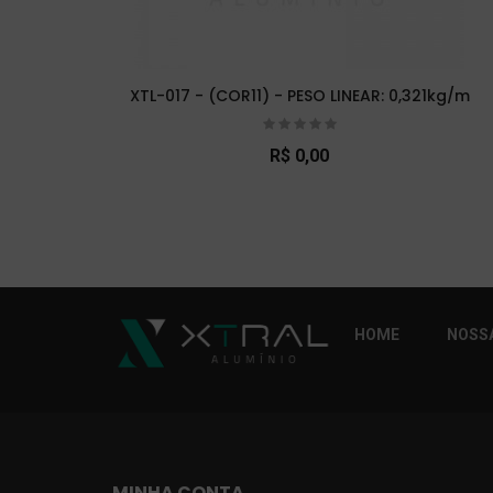
XTL-017 - (COR11) - PESO LINEAR: 0,321kg/m
R$ 0,00
So Extra Slider: Não exitem itens para exibi
HOME
NOSSA
MINHA CONTA