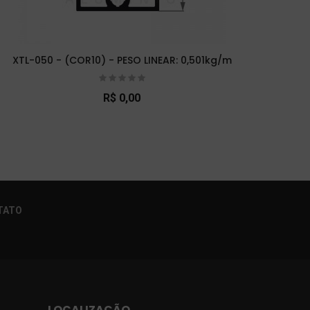
XTL-050 - (COR10) - PESO LINEAR: 0,501kg/m
XTL-
R$ 0,00
×
TATO
LOCALIZAÇÃO