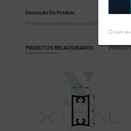
Descrição Do Produto
Perfil extrudado de alumínio para GRADIL E CORRIMÃO, c
Don't sh
PRODUTOS RELACIONADOS
PRODUT