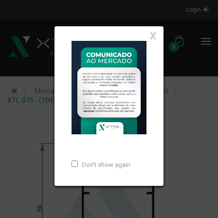
Login
X
0
Mercados de Atuação
Construção Civil
XTL-075 - (104) - PESO LINEAR: 0,465kg/m
Don't show again