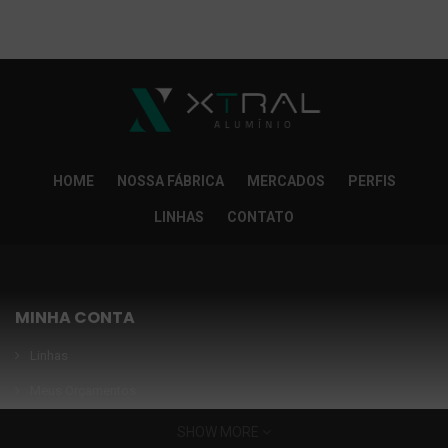
So Extra Slider: Não exitem itens para exibir!
×
HOME
NOSSA FÁBRICA
MERCADOS
PERFIS
LINHAS
CONTATO
MINHA CONTA
Linhas
Meus Orçamentos
Seja nosso parceiro
SHOW MORE