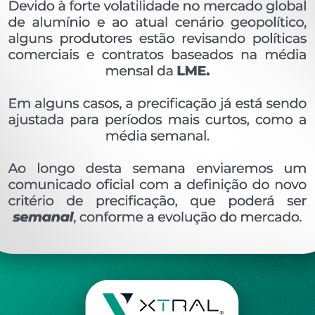
OVERVIEW
Perfil extrudado de alumínio para GRADIL E COR
Ver perfis relacionado
Etiquetas:
054- PESO LINEAR - 0
632 KG/M
CO
DESCRIÇÃO
COMENTÁRIOS (0)