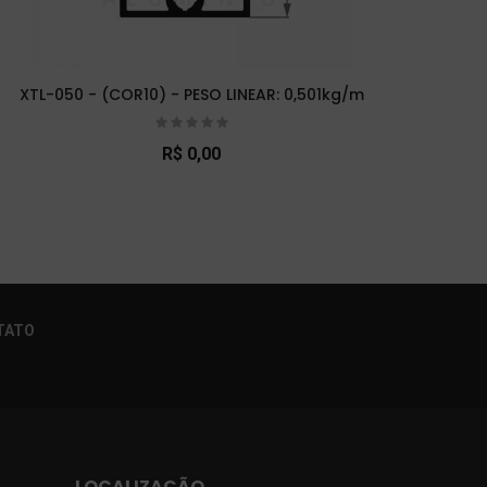
XTL-050 - (COR10) - PESO LINEAR: 0,501kg/m
XTL-
R$ 0,00
×
TATO
LOCALIZAÇÃO