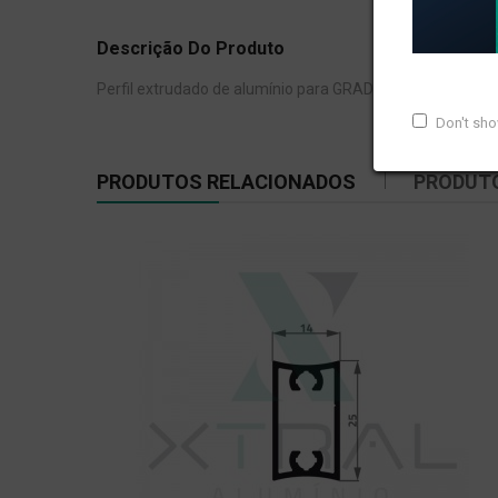
Descrição Do Produto
Perfil extrudado de alumínio para GRADIL E CORRIMÃO, c
Don't sh
PRODUTOS RELACIONADOS
PRODUT