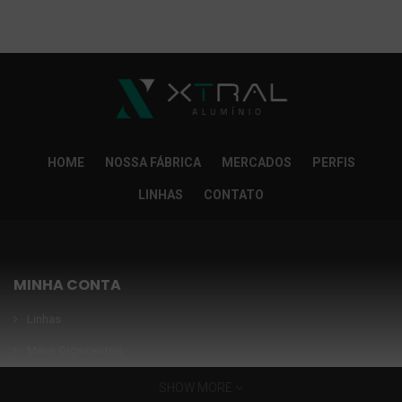
So Extra Slider: Não exitem itens para exibir!
×
HOME
NOSSA FÁBRICA
MERCADOS
PERFIS
LINHAS
CONTATO
MINHA CONTA
Linhas
Meus Orçamentos
Seja nosso parceiro
SHOW MORE