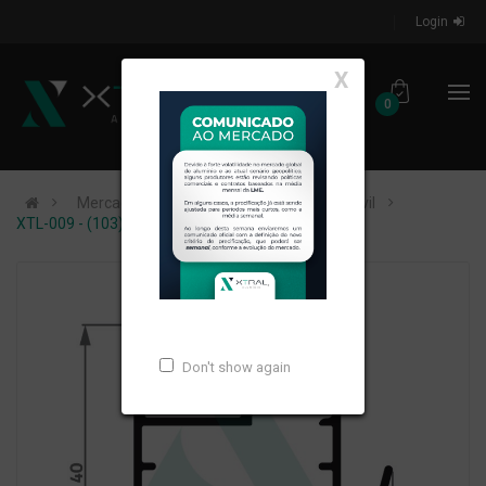
Login
X
0
Mercados de Atuação
Construção Civil
XTL-009 - (103) - PESO LINEAR: 0,394kg/m
Don't show again