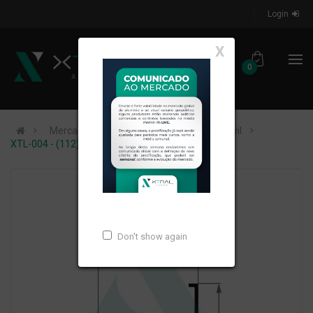
Login
X
0
Mercados de Atuação
Construção Civil
XTL-004 - (112) - PESO LINEAR: 0,214kg/m
Don't show again