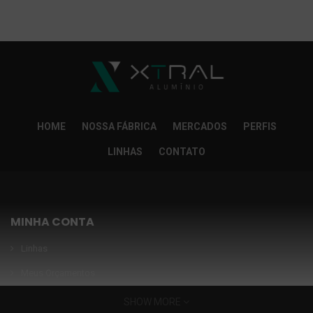
So Extra Slider: Não exitem itens para exibir!
×
HOME
NOSSA FÁBRICA
MERCADOS
PERFIS
LINHAS
CONTATO
MINHA CONTA
Linhas
Meus Orçamentos
Seja nosso parceiro
SHOW MORE