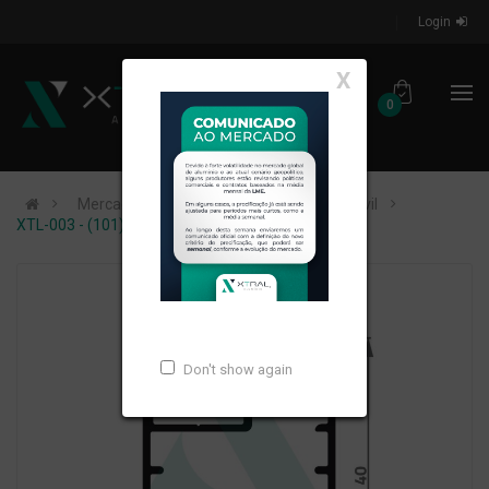
Login
X
0
Mercados de Atuação
Construção Civil
XTL-003 - (101) - PESO LINEAR: 0,367kg/m
Don't show again