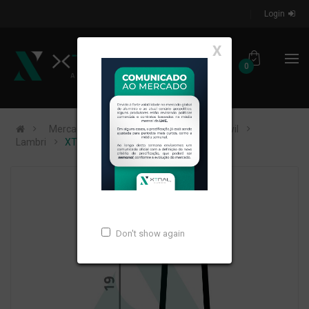
Login
X
0
Mercados de Atuação
Construção Civil
Lambri
XTL-1564 - PESO LINEAR: 0,132kg/m
Don't show again