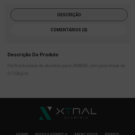
DESCRIÇÃO
COMENTÁRIOS (0)
Descrição Do Produto
Perfil extrudado de alumínio para LAMBRIL com peso linear de
0,132kg/m.
HOME
NOSSA FÁBRICA
MERCADOS
PERFIS