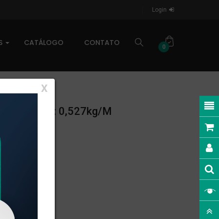
Login
AS
CATÁLOGO
CONTATO
0
X
ESO LINEAR: 0,527kg/m