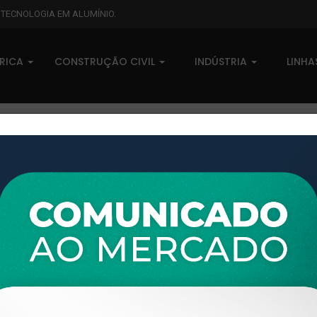
L TECNOLOGIA EM ALUMÍNIO.
BRICA
CONSTRUÇÃO CIVIL
INDÚSTRIA
LINH
Lambri
XTL-832 - (DES-393 (TLB) - PESO LINEAR: 0,527kg/m
XTL-832 - (DES-393 (TLB) - P
0 comentários
Pedidos (0)
Disponível sob consulta
Taxas
R$ 0,00
Modelo:
LAMBRI
Disponibilidade:
Em estoque