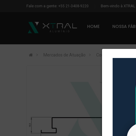
Fale com a gente:
Bem-vindo à XTRA
+55 21-3408-9220
HOME
NOSSA FÁ
Mercados de Atuação
Construção Civil