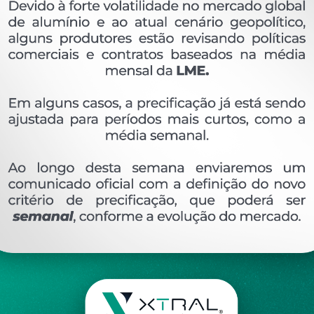
OVERVIEW
Perfil extrudado de alumínio para LAMBRI, com p
Ver perfis relacionado
Etiquetas:
832- PESO LINEAR - KG/M
DES-393 (TL
527KG/M
DESCRIÇÃO
COMENTÁRIOS (0)