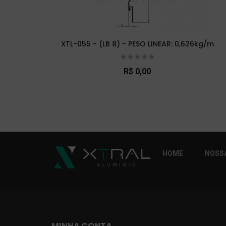
XTL-055 - (LB 8) - PESO LINEAR: 0,626kg/m
R$ 0,00
So Extra Slider: Não exitem itens para exibi
HOME
NOSSA
MINHA CONTA