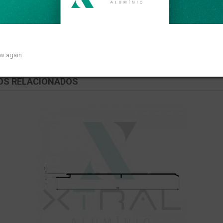
ar de 0,527kg/m.
ow again
OS RELACIONADOS