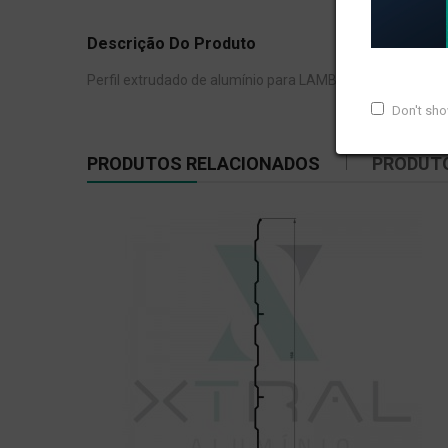
Descrição Do Produto
Perfil extrudado de alumínio para LAMBRI, com peso line
Don't sh
PRODUTOS RELACIONADOS
PRODUT