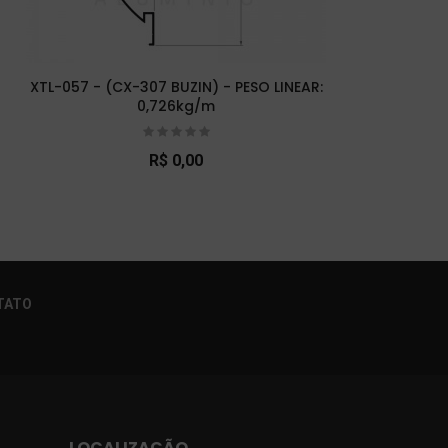
XTL-057 - (CX-307 BUZIN) - PESO LINEAR:
X
0,726kg/m
R$ 0,00
×
TATO
LOCALIZAÇÃO