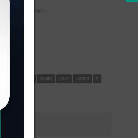
eso linear de 0,527kg/m.
s
B-007 ESPESSURA 1
00 MM)
KG/M
LAMBRI
0