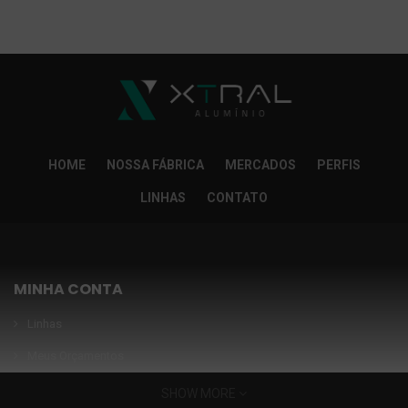
So Extra Slider: Não exitem itens para exibir!
×
HOME
NOSSA FÁBRICA
MERCADOS
PERFIS
LINHAS
CONTATO
MINHA CONTA
Linhas
Meus Orçamentos
Seja nosso parceiro
SHOW MORE