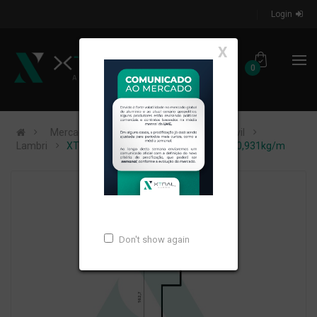
Login
X
0
Mercados de Atuação
Construção Civil
Lambri
XTL-1688 - (RAL-977) - PESO LINEAR: 0,931kg/m
Don't show again