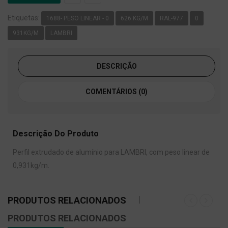
Etiquetas:
1688- PESO LINEAR - 0
626 KG/M
RAL-977
0
931KG/M
LAMBRI
DESCRIÇÃO
COMENTÁRIOS (0)
Descrição Do Produto
Perfil extrudado de alumínio para LAMBRI, com peso linear de
0,931kg/m.
PRODUTOS RELACIONADOS
PRODUTOS RELACIONADOS