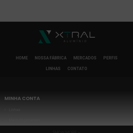
So Extra Slider: Não exitem itens para exibir!
×
HOME
NOSSA FÁBRICA
MERCADOS
PERFIS
LINHAS
CONTATO
MINHA CONTA
Linhas
Meus Orçamentos
Seja nosso parceiro
SHOW MORE