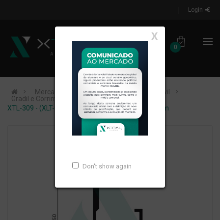
Login
X
0
Mercados de Atuação
Construção Civil
Gradil e Corrimão
XTL-309 - (XLT-049 J-SE) - PESO LINEAR: 0,335kg/m
Don't show again