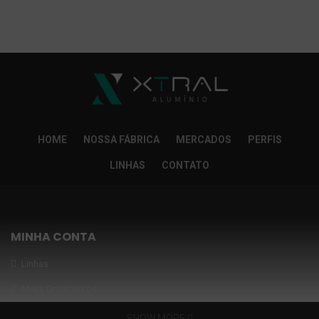
So Extra Slider: Não exitem itens para exibir!
×
HOME
NOSSA FÁBRICA
MERCADOS
PERFIS
LINHAS
CONTATO
MINHA CONTA
Linhas
Meus Orçamentos
Seja nosso parceiro
SHOW MORE