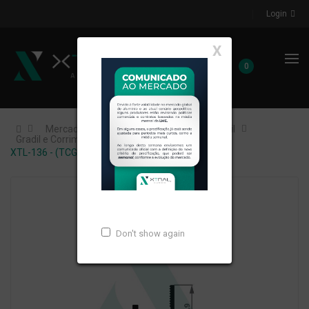
Login
X
0
Mercados de Atuação
Construção Civil
Gradil e Corrimão
XTL-136 - (TCG-505) - PESO LINEAR: 0,203kg/m
Don't show again