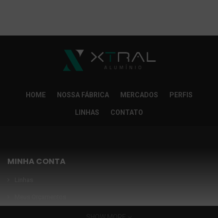
So Extra Slider: Não exitem itens para exibir!
×
HOME
NOSSA FÁBRICA
MERCADOS
PERFIS
LINHAS
CONTATO
MINHA CONTA
Linhas
Meus Orçamentos
Seja nosso parceiro
SHOW MORE