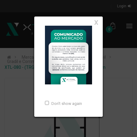
Login
X
0
Mercados de Atuação
Construção Civil
Gradil e Corrimão
XTL-080 - (TRG.2X1 COM ) - PESO LINEAR: 0,52kg/m
Don't show again