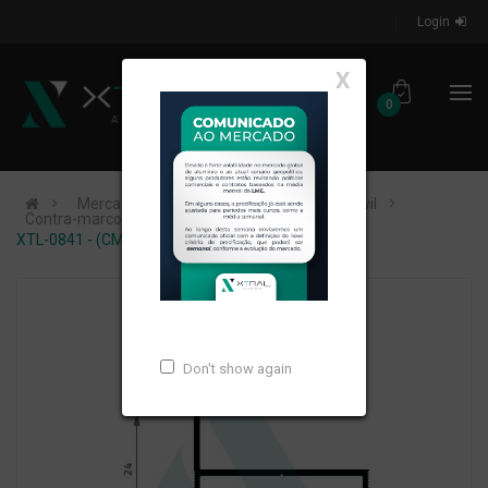
Login
X
0
Mercados de Atuação
Construção Civil
Contra-marco
XTL-0841 - (CM 060) - PESO LINEAR: 0,269kg/m
Don't show again