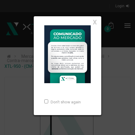
Login
X
0
Mercados de Atuação
Construção Civil
Contra-marco
XTL-950 - (CM-098) - PESO LINEAR: 0,37kg/m
Don't show again