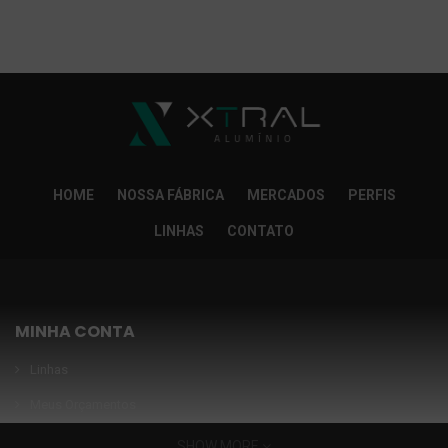
So Extra Slider: Não exitem itens para exibir!
×
HOME
NOSSA FÁBRICA
MERCADOS
PERFIS
LINHAS
CONTATO
MINHA CONTA
Linhas
Meus Orçamentos
Seja nosso parceiro
SHOW MORE