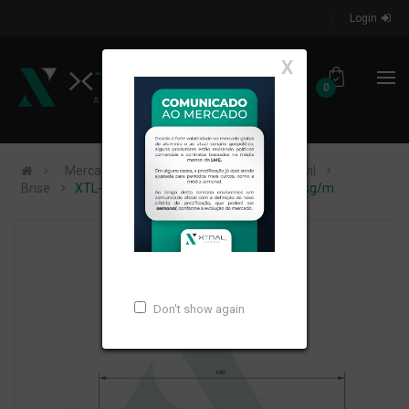
Login
X
0
Mercados de Atuação
Construção Civil
Brise
XTL-1448 - (D-059) - PESO LINEAR: 0,81kg/m
Don't show again