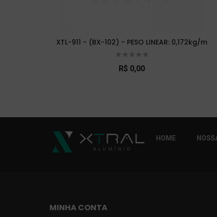
XTL-911 - (BX-102) - PESO LINEAR: 0,172kg/m
R$ 0,00
So Extra Slider: Não exitem itens para exibi
HOME
NOSSA
MINHA CONTA