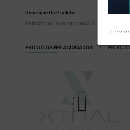
Descrição Do Produto
Perfil extrudado de alumínio para BOX FRIZADO, com pes
Don't sh
PRODUTOS RELACIONADOS
PRODUT