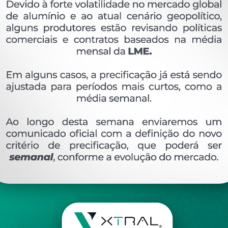
OVERVIEW
Perfil extrudado de alumínio para BOX FRIZADO, 
Ver perfis relacionado
Etiquetas:
918- PESO LINEAR - 0
298 KG/M
BX
DESCRIÇÃO
COMENTÁRIOS (0)