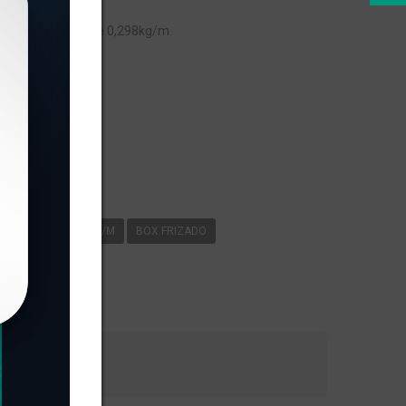
com peso linear de 0,298kg/m.
s
-107
0
298KG/M
BOX FRIZADO