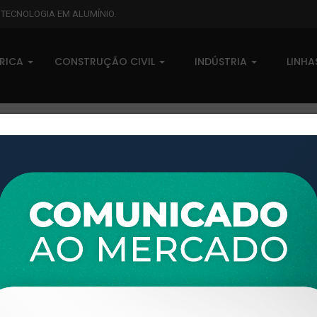
L TECNOLOGIA EM ALUMÍNIO.
BRICA
CONSTRUÇÃO CIVIL
INDÚSTRIA
LINH
Boxes
XTL-918 - (BX-107) - PESO LINEAR: 0,298kg/m
XTL-918 - (BX-107) - PESO LI
0 comentários
Pedidos (0)
Disponível sob consulta
Taxas
R$ 0,00
Modelo:
BOX FRIZADO
Disponibilidade:
Em estoque