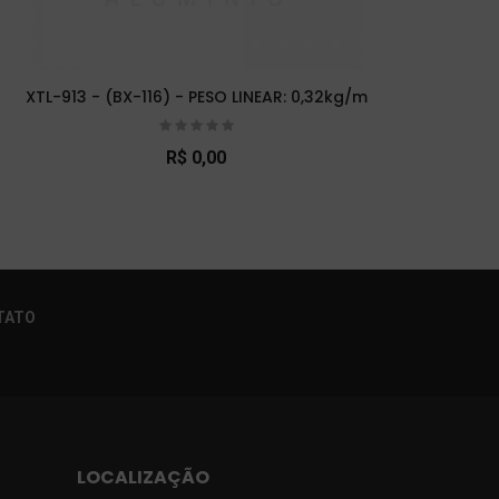
XTL-913 - (BX-116) - PESO LINEAR: 0,32kg/m
XTL-
R$ 0,00
×
TATO
LOCALIZAÇÃO