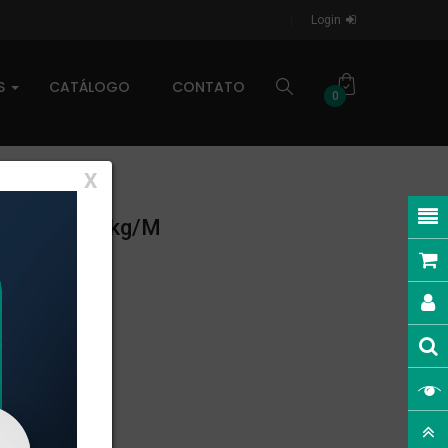
Login
AS
CATÁLOGO
CONTATO
0
X
NEAR: 0,298kg/m