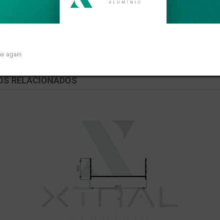
o linear de 0,298kg/m.
ow again
OS RELACIONADOS