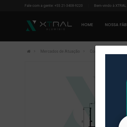
Fale com a gente:
Bem-vindo à XTRA
+55 21-3408-9220
HOME
NOSSA FÁ
Mercados de Atuação
Construção Civil