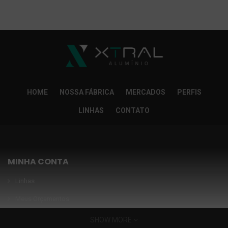
So Extra Slider: Não exitem itens para exibir!
×
HOME
NOSSA FÁBRICA
MERCADOS
PERFIS
LINHAS
CONTATO
MINHA CONTA
Linhas
Meus Orçamentos
Seja nosso parceiro
SHOW MORE