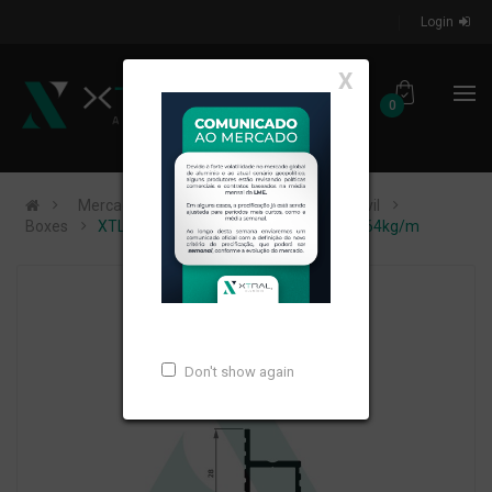
Login
X
0
Mercados de Atuação
Construção Civil
Boxes
XTL-917 - (BX-106) - PESO LINEAR: 0,264kg/m
Don't show again