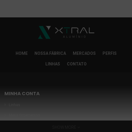
So Extra Slider: Não exitem itens para exibir!
×
HOME
NOSSA FÁBRICA
MERCADOS
PERFIS
LINHAS
CONTATO
MINHA CONTA
Linhas
Meus Orçamentos
Seja nosso parceiro
SHOW MORE