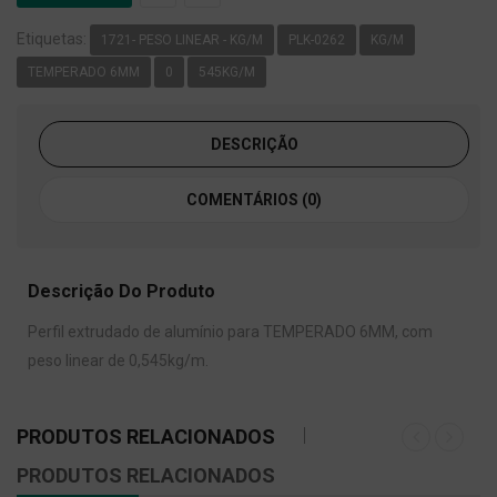
Etiquetas:
1721- PESO LINEAR - KG/M
PLK-0262
KG/M
TEMPERADO 6MM
0
545KG/M
DESCRIÇÃO
COMENTÁRIOS (0)
Descrição Do Produto
Perfil extrudado de alumínio para TEMPERADO 6MM, com
peso linear de 0,545kg/m.
PRODUTOS RELACIONADOS
PRODUTOS RELACIONADOS