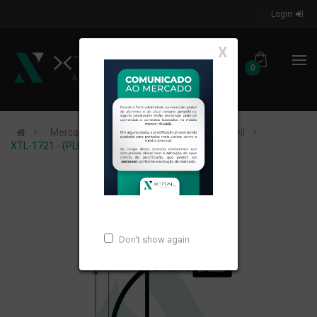
Login
X
0
Mercados de Atuação
Construção Civil
XTL-1721 - (PLK-0262) - PESO LINEAR: 0,545kg/m
Don't show again