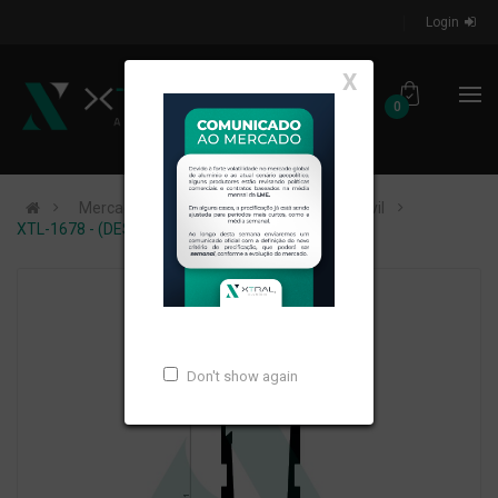
Login
X
0
Mercados de Atuação
Construção Civil
XTL-1678 - (DES-193) - PESO LINEAR: 4,883kg/m
Don't show again