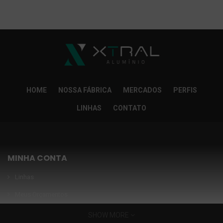
So Extra Slider: Não exitem itens para exibir!
×
HOME
NOSSA FÁBRICA
MERCADOS
PERFIS
LINHAS
CONTATO
MINHA CONTA
Linhas
Meus Orçamentos
Seja nosso parceiro
SHOW MORE