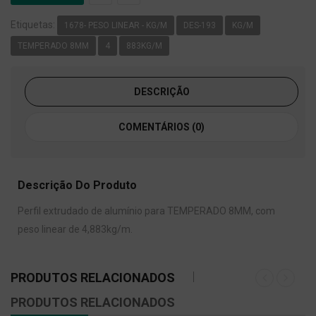
Etiquetas:
1678- PESO LINEAR - KG/M
DES-193
KG/M
TEMPERADO 8MM
4
883KG/M
DESCRIÇÃO
COMENTÁRIOS (0)
Descrição Do Produto
Perfil extrudado de alumínio para TEMPERADO 8MM, com
peso linear de 4,883kg/m.
PRODUTOS RELACIONADOS
PRODUTOS RELACIONADOS