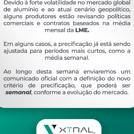
OVERVIEW
Perfil extrudado de alumínio para GRADIL E COR
Ver perfis relacionado
Etiquetas:
GRADIL E CORRIMAO
XTL-1673
PE
DESCRIÇÃO
COMENTÁRIOS (0)