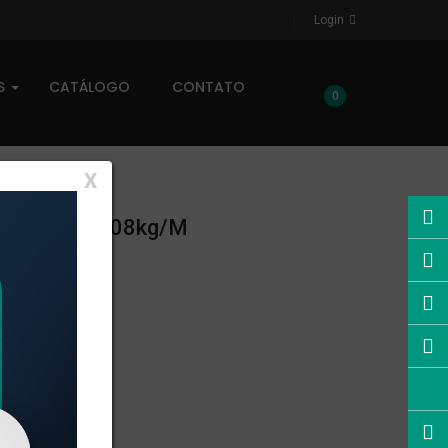
Login
AS
CATÁLOGO
CONTATO
0
X
 LINEAR: 0,608kg/m