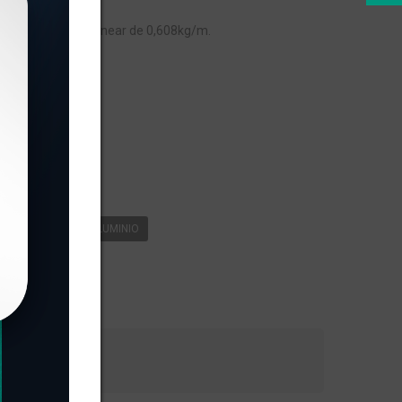
RIMÃO, com peso linear de 0,608kg/m.
s
RFIL
PERFIL DE ALUMINIO