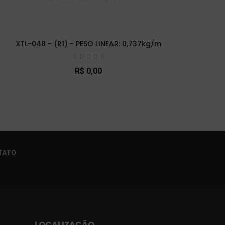
XTL-048 - (R1) - PESO LINEAR: 0,737kg/m
XTL-
R$ 0,00
×
TATO
LOCALIZAÇÃO