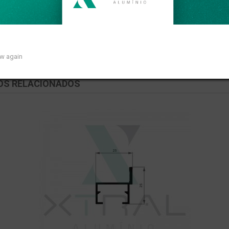
om peso linear de 0,608kg/m.
ow again
OS RELACIONADOS