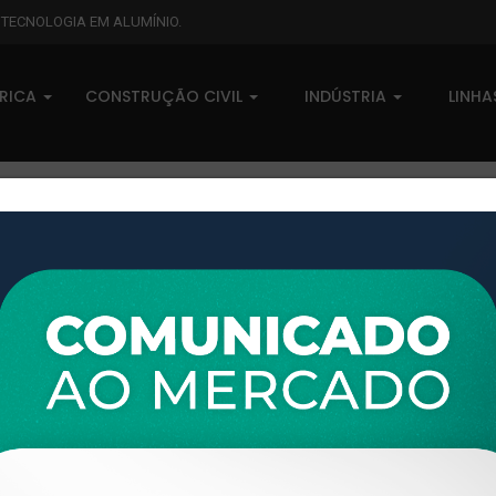
L TECNOLOGIA EM ALUMÍNIO.
BRICA
CONSTRUÇÃO CIVIL
INDÚSTRIA
LINH
TL-1673 - (DES-187) - PESO LINEAR: 0,608kg/m
XTL-1673 - (DES-187) - PESO
0 comentários
Pedidos (0)
Disponível sob consulta
Taxas
R$ 0,00
Modelo:
GRADIL E CORRIMÃO
Disponibilidade:
Em estoque