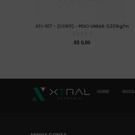
XTL-017 - (COR11) - PESO LINEAR: 0,321kg/m
R$ 0,00
So Extra Slider: Não exitem itens para exibi
HOME
NOSSA
MINHA CONTA