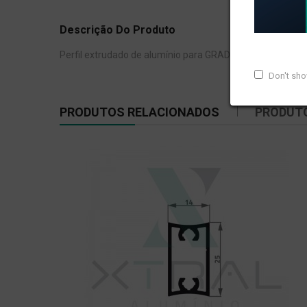
Descrição Do Produto
Perfil extrudado de alumínio para GRADIL E CORRIMÃO, c
Don't sh
PRODUTOS RELACIONADOS
PRODUT