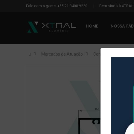
Fale com a gente:
Bem-vindo à XTRA
+55 21-3408-9220
HOME
NOSSA FÁ
Mercados de Atuação
Construção Civil
X