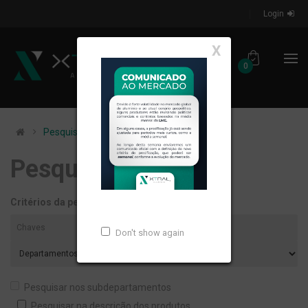
Login
X
0
Pesquisando por
Pesquisando por
Critérios da pesquisa:
Don't show again
Pesquisar nos subdepartamentos
Pesquisar na descrição dos produtos