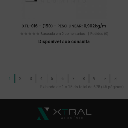
XTL-016 - (150) - PESO LINEAR: 0,902kg/m
Baseada em 0 comentários.
Pedidos (0)
Disponível sob consulta
1
2
3
4
5
6
7
8
9
>
>|
Exibindo de 1 a 15 do total de 678 (46 páginas)