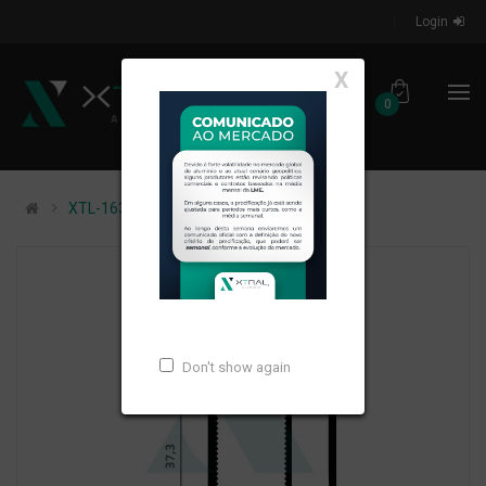
Login
X
0
XTL-1631 - PESO LINEAR: 0,659kg/m
Don't show again