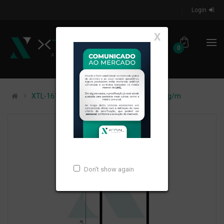
Login
X
0
XTL-1618 - (LG-640) - PESO LINEAR: 1,277kg/m
Don't show again