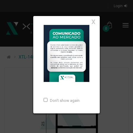
Login
X
0
XTL-1487 - PESO LINEAR: 0,324kg/m
Don't show again