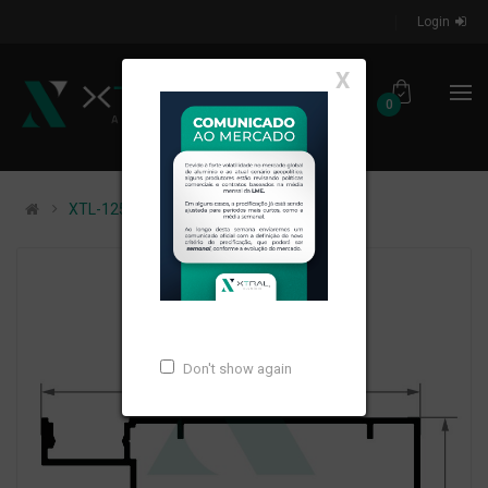
Login
X
0
XTL-1254 - PESO LINEAR: 0,844kg/m
Don't show again