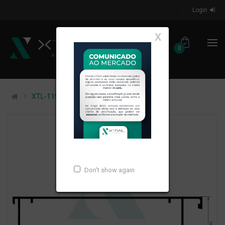
Login
X
0
XTL-1191 - PESO LINEAR: 1,944kg/m
Don't show again