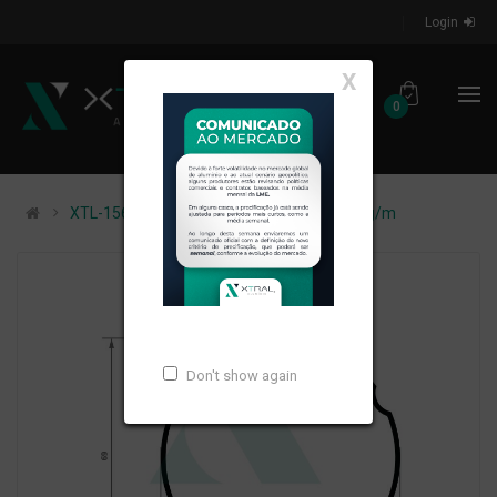
Login
X
0
XTL-1560 - (TRG-69) - PESO LINEAR: 0,76kg/m
Don't show again