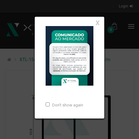
Login
X
0
XTL-1549 - (SU-043) - PESO LINEAR: 0,96kg/m
Don't show again