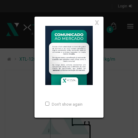
Login
X
0
XTL-1262 - (XA-278N) - PESO LINEAR: 1,431kg/m
Don't show again