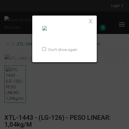
Login
X
0
XTL-1443 - (LG-126) - PESO LINEAR: 1,04kg/m
Don't show again
XTL-1443 - (LG-126) - PESO LINEAR:
1,04kg/m