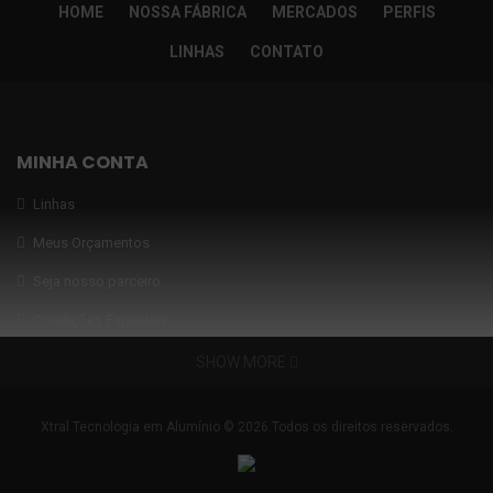
HOME
NOSSA FÁBRICA
MERCADOS
PERFIS
LINHAS
CONTATO
MINHA CONTA
Linhas
Meus Orçamentos
Seja nosso parceiro
Condições Especiais
INFORMAÇÕES
SHOW MORE
Nossa fábrica
Xtral Tecnologia em Alumínio © 2026.Todos os direitos reservados.
FAQ
Garantia de Qualidade