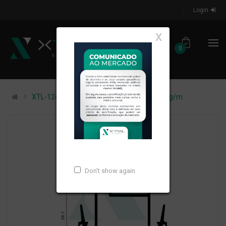
Login
X
0
XTL-1243 - (LG-162) - PESO LINEAR: 1,075kg/m
Don't show again