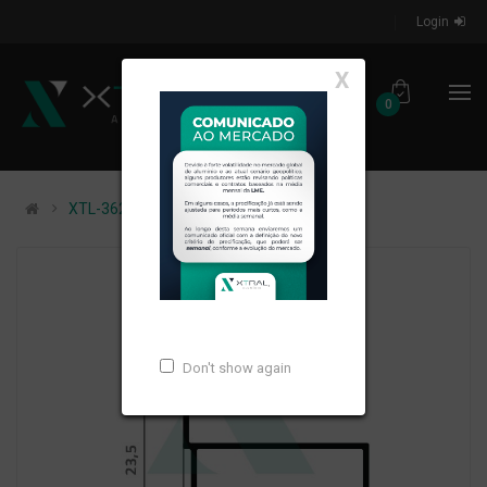
Login
X
0
XTL-362 - PESO LINEAR: 0,238kg/m
Don't show again