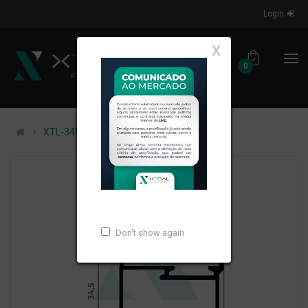
Login
X
0
XTL-348 - PESO LINEAR: 0,315kg/m
Don't show again