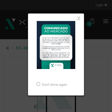
Login
X
0
XTL-346 - PESO LINEAR: 0,441kg/m
Don't show again