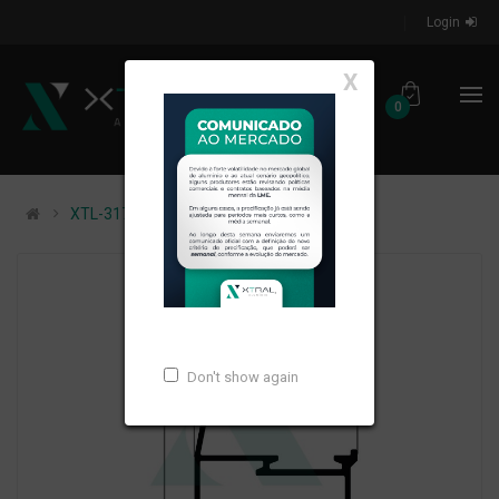
Login
X
0
XTL-317 - PESO LINEAR: 0,311kg/m
Don't show again