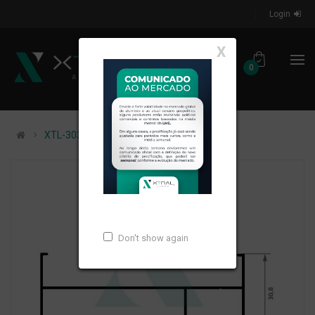
Login
X
0
XTL-303 - PESO LINEAR: 0,474kg/m
Don't show again